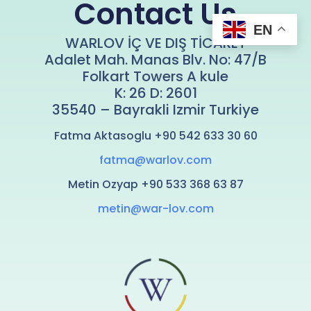
Contact Us
EN
WARLOV İÇ VE DIŞ TİCARET
Adalet Mah. Manas Blv. No: 47/B
Folkart Towers A kule
K: 26 D: 2601
35540 – Bayrakli Izmir Turkiye
Fatma Aktasoglu +90 542 633 30 60
fatma@warlov.com
Metin Ozyap +90 533 368 63 87
metin@war-lov.com